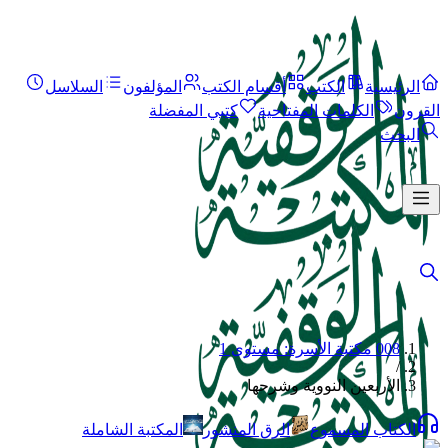
الرئيسية
الكتب
أقسام الكتب
المؤلفون
السلاسل
القرون
الكلمات المفتاحية
كتبي المفضلة
البحث
008 مكتبة الأسرة: مستوى 1
/
الأربعين النووية وشرحها
الكتاب المسموع
الرق المنشور
المكتبة الشاملة