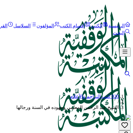
الرئيسية
الكتب
أقسام الكتب
المؤلفون
السلاسل
القر
البحث
920 كتب التراجم والأعلام
/
الشيخ عبد الرحمن المعلمي وجهوده في السنة ورجالها