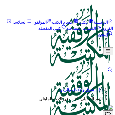
الرئيسية
الكتب
أقسام الكتب
المؤلفون
السلاسل
القرون
الكلمات المفتاحية
كتبي المفضلة
البحث
215 الفرق والأديان والردود
/
النقد التحليلى لكتاب فى الأدب الجاهلى