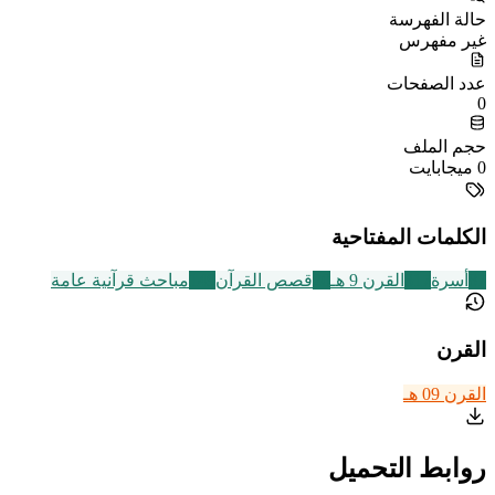
حالة الفهرسة
غير مفهرس
عدد الصفحات
0
حجم الملف
0 ميجابايت
الكلمات المفتاحية
87
أسرة
317
القرن 9 هـ
20
قصص القرآن
149
مباحث قرآنية عامة
القرن
القرن 09 هـ
روابط التحميل