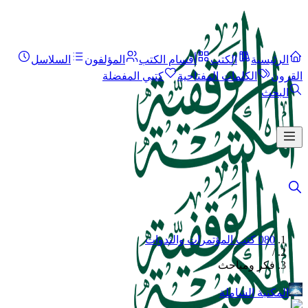
الرئيسية
الكتب
أقسام الكتب
المؤلفون
السلاسل
القرون
الكلمات المفتاحية
كتبي المفضلة
البحث
080 كتب المؤتمرات والندوات
/
فكر ومباحث
المكتبة الشاملة