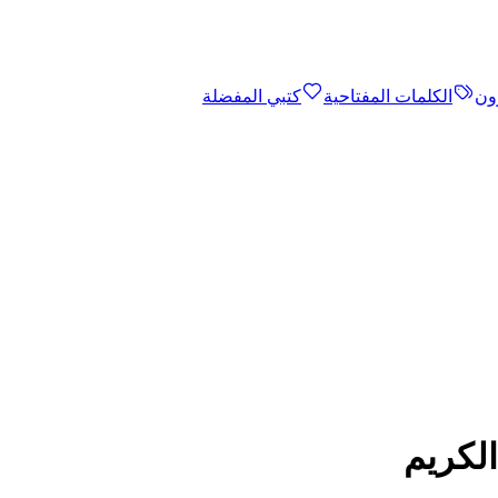
ون
الكلمات المفتاحية
كتبي المفضلة
لكريم