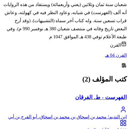
شعبان سنة ثمان وثلاثين (يعني وأربعمائة) ويستفاد من هذه الروايات
أنه ألف (الفهرست) في شبابه، وعاود النظر فيه في كهولته، وعاش
قراب تسعين سنة. وله كتاب آخر سماه (التشبيهات). (وقد أرخ
البعض تاريخ وفاته في منتصف شعبان 380 هـ نوفمبر 990 م). وفي
طبعة الأعلام توفي 438 هـ الموافق 1047 م
القرن
القرن 04 هـ
كتب المؤلف (2)
الفهرست - ط. الفرقان
ابن النديم؛ محمد بن إسحاق بن محمد بن إسحاق، أبو الفرج بن أبي
يعقوب النديم