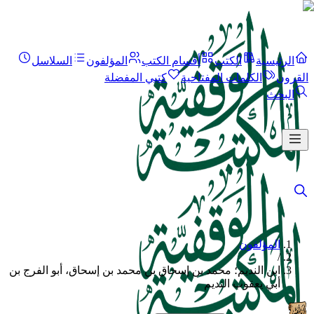
الرئيسية
الكتب
أقسام الكتب
المؤلفون
السلاسل
القرون
الكلمات المفتاحية
كتبي المفضلة
البحث
المؤلفون
/
ابن النديم؛ محمد بن إسحاق بن محمد بن إسحاق، أبو الفرج بن
أبي يعقوب النديم