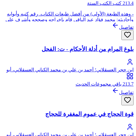
213.4 كتب الكتب الستة
- وهذه الطبعة (الأولى) من أفضل طبعات الكتاب. رقم كتبه وأبوابه
وأحاديثه: محمد فؤاد عبد الباقي قام بإخراجه وصححه وأشرف على
طبعه: محب الدين الخطيب عليه تعليقات العلامة: عبد العزيز بن عبد
تفاصيل
الله بن باز
بلوغ المرام من أدلة الأحكام - ت: الفحل
ابن حجر العسقلاني؛ أحمد بن علي بن محمد الكناني العسقلاني، أبو
الفضل، شهاب الدين، ابن حجر
213.7 باقي مجموعات الحديث
تفاصيل
قوة الحجاج في عموم المغفرة للحجاج
ابن حجر العسقلاني؛ أحمد بن علي بن محمد الكناني العسقلاني، أبو