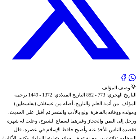
وصف المؤلف
التاريخ الهجري: 773 - 852 التاريخ الميلادي: 1372 - 1449 ترجمة
المؤلف: من أئمة العلم والتاريخ. أصله من عسقلان (بفلسطين)
ومولده ووفاته بالقاهرة. ولع بالأدب والشعر ثم أقبل على الحديث،
ورحل إلى اليمن والحجاز وغيرهما لسماع الشيوخ، وعلت له شهرة
فقصده الناس للأخذ عنه وأصبح حافظ الإسلام في عصره، قال
السخاوي: (انتشرت مصنفاته في حياته وتهادتها الملوك وكتبها الأكابر)