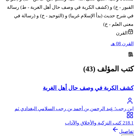
القبور - خ) و (كشف الكربة في وصف حال أهل الغربة - ط) رسالة
في شرح حديث (بدأ الإسلام غريبا) و (التوحيد - خ) و (رسالة في
معنى العلم - خ)
القرن
القرن 08 هـ
كتب المؤلف (43)
كشف الكربة في وصف حال أهل الغربة
ابن رجب؛ عبد الرحمن بن أحمد بن رجب السلامي البغدادي ثم
الدمشقي، أبو الفرج، زين الدين
218.1 كتب التزكية والأخلاق والآداب
تفاصيل