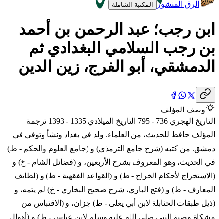
الرق المنشور
المكتبة الشاملة
ابن رجب؛ عبد الرحمن بن أحمد
بن رجب السلامي البغدادي ثم
الدمشقي، أبو الفرج، زين الدين
وصف المؤلف
التاريخ الهجري 736 - 795 التاريخ الميلادي 1335 - 1393 ترجمة
المؤلف حافظ للحديث، من العلماء. ولد في بغداد ونشأ وتوفي في
دمشق. من كتبه (شرح جامع الترمذي) و (جامع العلوم والحكم - ط)
في الحديث، وهو المعروف بشرح الأربعين، و (فضائل الشام - خ) و
(الاستخراج لأحكام الخراج - ط) و (القواعد الفقهية - ط) و (لطائف
المعارف - ط) و (فتح الباري، شرح صحيح البخاري - خ) لم يتمه، و
(ذيل طبقات الحنابلة لابن أبي يعلى - ط) جزان، و (الاقتباس من
مشكاة وصية النبي صلى الله عليه وسلم لابن عباس - ط) و (أهوال