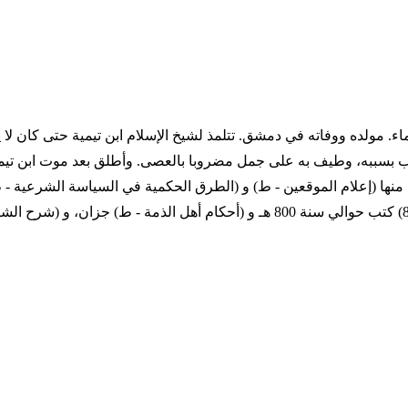
امي، وأحد كبار العلماء. مولده ووفاته في دمشق. تتلمذ لشيخ الإسلام ابن تيمية 
بسببه، وطيف به على جمل مضروبا بالعصى. وأطلق بعد موت ابن تيمي
نها (إعلام الموقعين - ط) و (الطرق الحكمية في السياسة الشرعية - ط