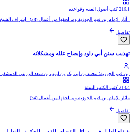
216.1 كتب أصول الفقه وقواعده
- آثار الإمام ابن قيم الجوزية وما لحقها من أعمال (28) - إشراف الشيخ: بكر أبو زيد - هذه الكتاب ممسوح ضوئيا ولكنه قابل للبحث والنسخ
تفاصيل
تهذيب سنن أبي داود وإيضاح علله ومشكلاته
ابن قيم الجوزية؛ محمد بن أبي بكر بن أيوب بن سعد الزرعي الدمشقي،
213.4 كتب الكتب الستة
- آثار الإمام ابن قيم الجوزية وما لحقها من أعمال (34)
تفاصيل
شفاء العليل في مسائل القضاء والقدر والحكمة والتعليل