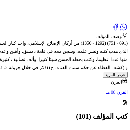
وصف المؤلف
(691 - 751) (1292 - 1350) من أركان الإصلاح الإسل
الذي هذب كتبه ونشر علمه، وسجن معه في قلعة دمشق، وأهين وعذب 
منها عددا عظيما، وكتب بخطه الحسن شيئا كثيرا. وألف تصانيف كثيرة م
و (كشف الغطاء عن حكم سماع الغناء - خ) (ذكر في خلال جزولة 2: 81) كتب حوالي سنة 800 هـ و (أحكام أهل الذمة - ط) جزان، و (شرح الشروط العمرية - ط) مجرد منه و (تحفة
عرض المزيد
القرن
القرن 08 هـ
كتب المؤلف (101)