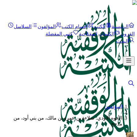
الرئيسية
الكتب
أقسام الكتب
المؤلفون
السلاسل
القرون
الكلمات المفتاحية
كتبي المفضلة
البحث
المؤلفون
/
الأفوه الأودي؛ صلاءة بن عمرو بن مالك، من بني أود، من
مذحج