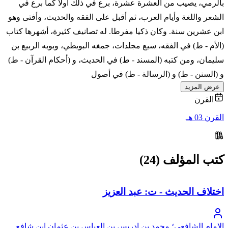
بالرمي، يصيب من العشرة عشرة، برع في ذلك أولا كما برع في
الشعر واللغة وأيام العرب، ثم أقبل على الفقه والحديث، وأفتى وهو
ابن عشرين سنة. وكان ذكيا مفرطا. له تصانيف كثيرة، أشهرها كتاب
(الأم - ط) في الفقه، سبع مجلدات، جمغه البويطي، وبوبه الربيع بن
سليمان، ومن كتبه (المسند - ط) في الحديث، و (أحكام القرآن - ط)
و (السنن - ط) و (الرسالة - ط) في أصول
عرض المزيد
القرن
القرن 03 هـ
كتب المؤلف (24)
اختلاف الحديث - ت: عبد العزيز
الإمام الشافعي؛ محمد بن إدريس بن العباس بن عثمان ابن شافع