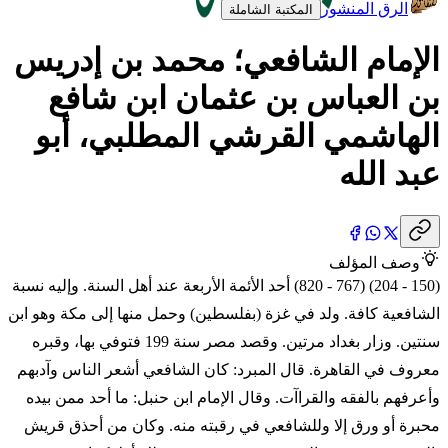
الرق المنشور
المكتبة الشاملة
الإمام الشافعي؛ محمد بن إدريس
بن العباس بن عثمان ابن شافع
الهاشمي القرشي المطلبي، أبو
عبد الله
وصف المؤلف
(150 - 204) (767 - 820) أحد الأئمة الأربعة عند أهل السنة. وإليه نسبة
الشافعية كافة. ولد في غزة (بفلسطين) وحمل منها إلى مكة وهو ابن
سنتين. وزار بغداد مرتين. وقصد مصر سنة 199 فتوفي بها، وقبره
معروف في القاهرة. قال المبرد: كان الشافعي أشعر الناس وآدبهم
وأعرفهم بالفقه والقراآت. وقال الإمام ابن حنبل: ما أحد ممن بيده
محبرة أو ورق إلا وللشافعي في رقبته منه. وكان من أحذق قريش