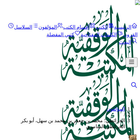
الرئيسية
الكتب
أقسام الكتب
المؤلفون
السلاسل
القرون
الكلمات المفتاحية
كتبي المفضلة
البحث
المؤلفون
/
الخرائطي؛ محمد بن جعفر بن محمد بن سهل، أبو بكر
الخرائطي السامري