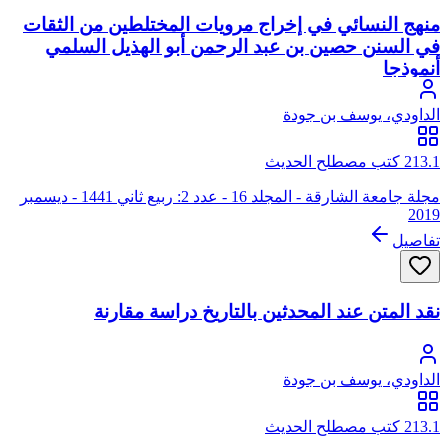
منهج النسائي في إخراج مرويات المختلطين من الثقات
في السنن حصين بن عبد الرحمن أبو الهذيل السلمي
أنموذجا
الداودي، يوسف بن جودة
213.1 كتب مصطلح الحديث
مجلة جامعة الشارقة - المجلد 16 - عدد 2: ربيع ثاني 1441 - ديسمبر
2019
تفاصيل
نقد المتن عند المحدثين بالتاريخ دراسة مقارنة
الداودي، يوسف بن جودة
213.1 كتب مصطلح الحديث