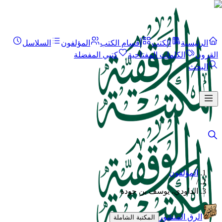
الرئيسية
الكتب
أقسام الكتب
المؤلفون
السلاسل
القرون
الكلمات المفتاحية
كتبي المفضلة
البحث
المؤلفون
/
الداودي، يوسف بن جودة
الرق المنشور
المكتبة الشاملة