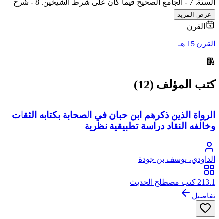
الستة. 7 - الجامع الصحيح فيما كان على شرط الشيخين. 8 - شرح
عرض المزيد
القرن
القرن 15 هـ
كتب المؤلف (12)
الرواة الذين ذكرهم ابن حبان في الصحابة بكتابه الثقات
وخالفه النقاد دراسة تطبيقية نظرية
الداودي، يوسف بن جودة
213.1 كتب مصطلح الحديث
تفاصيل