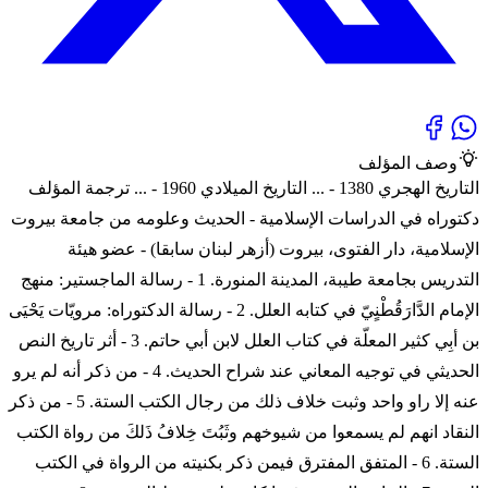
وصف المؤلف
التاريخ الهجري 1380 - ... التاريخ الميلادي 1960 - ... ترجمة المؤلف
دكتوراه في الدراسات الإسلامية - الحديث وعلومه من جامعة بيروت
الإسلامية، دار الفتوى، بيروت (أزهر لبنان سابقا) - عضو هيئة
التدريس بجامعة طيبة، المدينة المنورة. 1 - رسالة الماجستير: منهج
الإمام الدَّارَقُطْنٍيّ في كتابه العلل. 2 - رسالة الدكتوراه: مرويّات يَحْيَى
بن أبِي كثير المعلّة في كتاب العلل لابن أبي حاتم. 3 - أثر تاريخ النص
الحديثي في توجيه المعاني عند شراح الحديث. 4 - من ذكر أنه لم يرو
عنه إلا راو واحد وثبت خلاف ذلك من رجال الكتب الستة. 5 - من ذكر
النقاد انهم لم يسمعوا من شيوخهم وثَبُتَ خِلافُ ذَلكَ من رواة الكتب
الستة. 6 - المتفق المفترق فيمن ذكر بكنيته من الرواة في الكتب