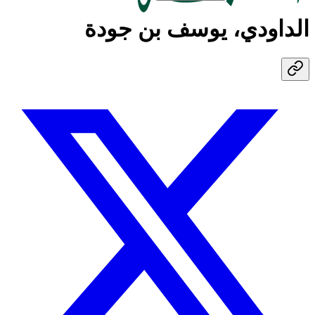
الداودي، يوسف بن جودة