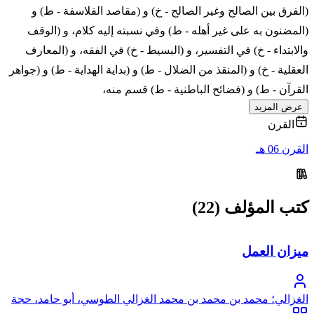
(الفرق بين الصالح وغير الصالح - خ) و (مقاصد الفلاسفة - ط) و
(المضنون به على غير أهله - ط) وفي نسبته إليه كلام، و (الوقف
والابتداء - خ) في التفسير، و (البسيط - خ) في الفقه، و (المعارف
العقلية - خ) و (المنقذ من الضلال - ط) و (بداية الهداية - ط) و (جواهر
القرآن - ط) و (فضائح الباطنية - ط) قسم منه،
عرض المزيد
القرن
القرن 06 هـ
كتب المؤلف (22)
ميزان العمل
الغزالي؛ محمد بن محمد بن محمد الغزالي الطوسي، أبو حامد، حجة
الإسلام