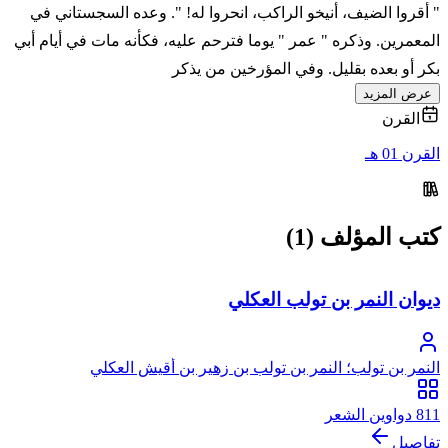
" أقروا الضيف، أنيخو الراكب، انحروا له! ". وعده السجستاني في
المعمرين. وذكره " عمر " يوما فترحم عليه، فكأنه مات في أيام أبي
بكر أو بعده بقليل. وفي المؤرخين من يذكر
عرض المزيد
القرن
القرن 01 هـ
كتب المؤلف (1)
ديوان النمر بن تولب العكلي
النمر بن تولب؛ النمر بن تولب بن زهير بن أقيش العكلي
811 دواوين الشعر
تفاصيل