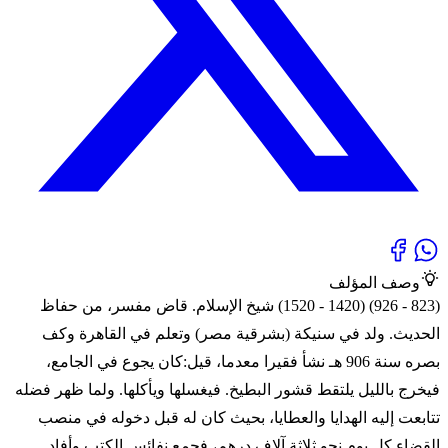
وصف المؤلف
(823 - 926) (1420 - 1520) شيخ الإسلام. قاض مفسر، من حفاظ
الحديث. ولد في سنيكة (بشرقية مصر) وتعلم في القاهرة وكف
بصره سنة 906 هـ نشأ فقيرا معدما، قيل:كان يجوع في الجامع،
فيخرج بالليل يلتقط قشور البطيخ. فيغسلها ويأكلها. ولما ظهر فضله
تتابعت إليه الهدايا والعطايا، بحيث كان له قبل دخوله في منصب
القضاء كل يوم نحو ثلاثة آلاف درهم، فجمع نفائس الكتب وأفاد