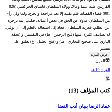
القارئين عليه علما ومالا. وولاه السلطان قايتباي الجركسي (826 -
901) قضاء القضاة، فلم يقبله إلا بعد مراجعة وإلحاح. ولما ولي رأى
من السلطان عدولا عن الحق في بعض أعماله، فكتب إليه يزجره
عن الظلم، فعزله السلطان، فعاد إلى اشتغاله بالعلم إلى أن توفي.
له تصانيف كثيرة، منها (فتح الرحمن - ط) في التفسير، و (تحفة
الباري على صحيح البخاري - ط) و (فتح الجليل - خ) تعليق على
تفسير
عرض المزيد
القرن
القرن 10 هـ
كتب المؤلف (13)
عماد الرضا ببيان أدب القضا