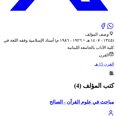
وصف المؤلف
(١٣٤٥ - ١٤٠٧ هـ = ١٩٢٦ - ١٩٨٦ م) أستاذ الإسلامية وفقه اللغة في
كلية الآداب بالجامعة اللبنانية
القرن
القرن 15 هـ
كتب المؤلف (4)
مباحث في علوم القرآن - الصالح