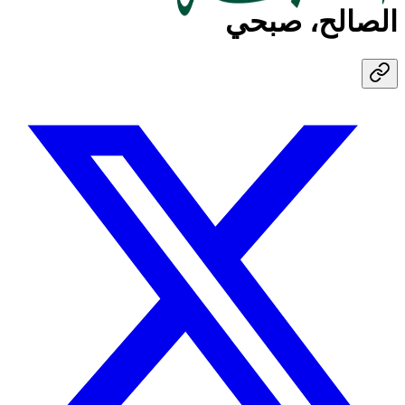
الصالح، صبحي