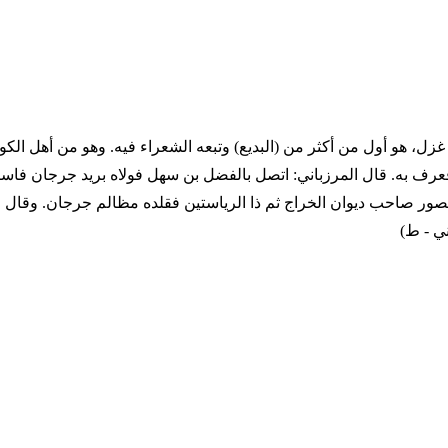
اريخ الميلادي ... - 823 ترجمة المؤلف شاعر غزل، هو أول من أكثر من (البديع) وتبعه الشعراء 
عرف به. قال المرزباني: اتصل بالفضل بن سهل فولاه بريد جرجان فاستم
منصور صاحب ديوان الخراج ثم ذا الرياستين فقلده مظالم جرجان. وقال
ي - ط)