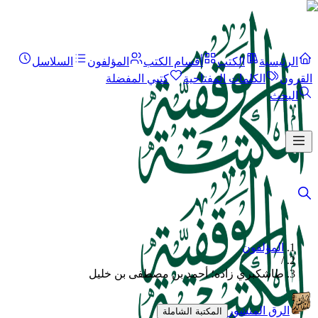
الرئيسية
الكتب
أقسام الكتب
المؤلفون
السلاسل
القرون
الكلمات المفتاحية
كتبي المفضلة
البحث
المؤلفون
/
طاشكبري زاده؛ أحمد بن مصطفى بن خليل
الرق المنشور
المكتبة الشاملة