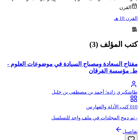
القرن
القرن 10 هـ
كتب المؤلف (3)
مفتاح السعادة ومصباح السيادة في موضوعات العلوم -
ط. مؤسسة الفرقان
طاشكبري زاده؛ أحمد بن مصطفى بن خليل
010 كتب الأدلة والفهارس
- تم دمج المجلدات في ملف واحد للتسلسل
تفاصيل