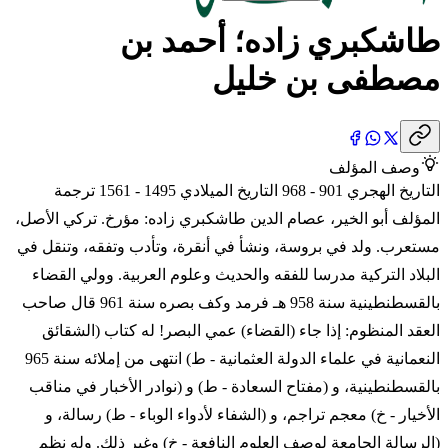
طاشكبري زاده؛ أحمد بن
مصطفى بن خليل
وصف المؤلف
التاريخ الهجري 901 - 968 التاريخ الميلادي 1495 - 1561 ترجمة
المؤلف أبو الخير، عصام الدين طاشكبري زاده: مؤرخ. تركي الأصل،
مستعرب. ولد في بروسة، ونشأ في أنقرة، وتأدب وتفقه، وتنقل في
البلاد التركية مدرسا للفقه والحديث وعلوم العربية. وولي القضاء
بالقسطنطينية سنة 958 هـ فرمد وكف بصره سنة 961 قال صاحب
العقد المنظوم: إذا جاء (القضاء) عمي البصر! له كتاب (الشقائق
النعمانية في علماء الدولة العثمانية - ط) انتهى من إملائه سنة 965
بالقسطنطينية، و (مفتاح السعادة - ط) و (نوادر الأخبار في مناقب
الأخيار - خ) معجم تراجم، و (الشفاء لأدواء الوباء - ط) رسالة، و
(الرسالة الجامعة لوصف العلوم النافعة - خ) وغير ذلك. وله نظم