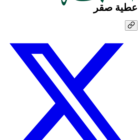
عطية صقر