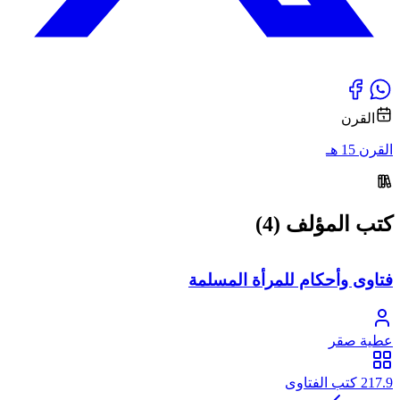
القرن
القرن 15 هـ
كتب المؤلف (4)
فتاوى وأحكام للمرأة المسلمة
عطية صقر
217.9 كتب الفتاوى