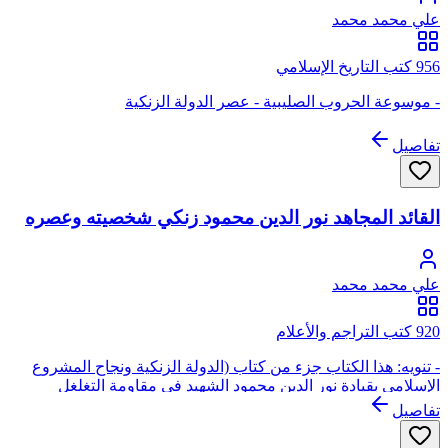
علي محمد محمد
956 كتب التاريخ الإسلامي
- موسوعة الحروب الصليبية - عصر الدولة الزنكية
تفاصيل
القائد المجاهد نور الدين محمود زنكي شخصيته وعصره
علي محمد محمد
920 كتب التراجم والأعلام
- تنويه: هذا الكتاب جزء من كتاب (الدولة الزنكية ونجاح المشروع
الإسلامي بقيادة نور الدين محمود الشهيد في مقاومة التغلغل
الباطني والغزو الصليبي)
تفاصيل