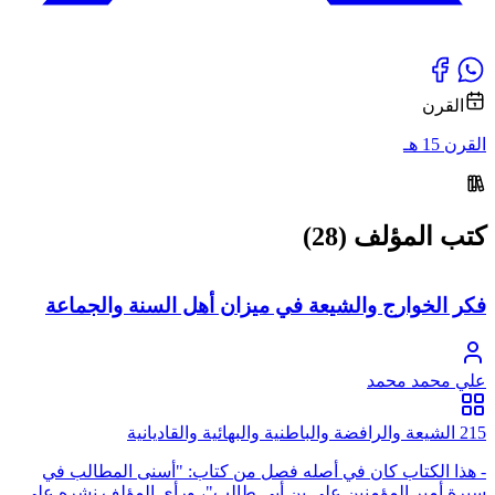
القرن
القرن 15 هـ
كتب المؤلف (28)
فكر الخوارج والشيعة في ميزان أهل السنة والجماعة
علي محمد محمد
215 الشيعة والرافضة والباطنية والبهائية والقاديانية
- هذا الكتاب كان في أصله فصل من كتاب: "أسنى المطالب في
سيرة أمير المؤمنين علي بن أبي طالب"، ورأى المؤلف نشره على