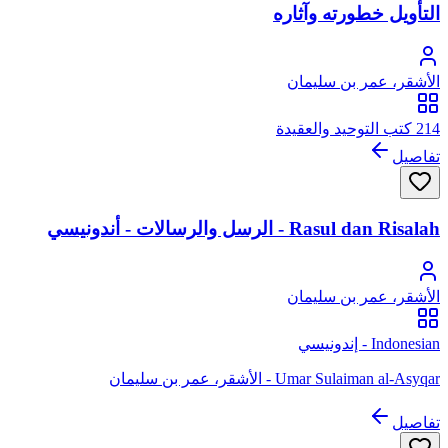
التأويل خطورته وآثاره
الأشقر، عمر بن سليمان
214 كتب التوحيد والعقيدة
تفاصيل
Rasul dan Risalah - الرسل والرسالات - أندونيسي
الأشقر، عمر بن سليمان
Indonesian - إندونيسي
Umar Sulaiman al-Asyqar - الأشقر، عمر بن سليمان
تفاصيل