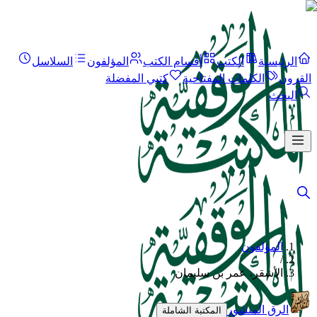
الرئيسية
الكتب
أقسام الكتب
المؤلفون
السلاسل
القرون
الكلمات المفتاحية
كتبي المفضلة
البحث
المؤلفون
/
الأشقر، عمر بن سليمان
الرق المنشور
المكتبة الشاملة