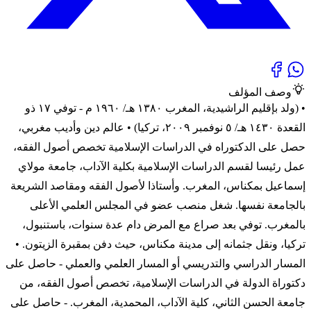
وصف المؤلف
• (ولد بإقليم الراشيدية، المغرب ١٣٨٠ هـ/ ١٩٦٠ م - توفي ١٧ ذو
القعدة ١٤٣٠ هـ/ ٥ نوفمبر ٢٠٠٩، تركيا) • عالم دين وأديب مغربي،
حصل على الدكتوراه في الدراسات الإسلامية تخصص أصول الفقه،
عمل رئيسا لقسم الدراسات الإسلامية بكلية الآداب، جامعة مولاي
إسماعيل بمكناس، المغرب. وأستاذا لأصول الفقه ومقاصد الشريعة
بالجامعة نفسها. شغل منصب عضو في المجلس العلمي الأعلى
بالمغرب. توفي بعد صراع مع المرض دام عدة سنوات، باستنبول،
تركيا، ونقل جثمانه إلى مدينة مكناس، حيث دفن بمقبرة الزيتون. •
المسار الدراسي والتدريسي أو المسار العلمي والعملي - حاصل على
دكتوراة الدولة في الدراسات الإسلامية، تخصص أصول الفقه، من
جامعة الحسن الثاني، كلية الآداب، المحمدية،­ المغرب. - حاصل على