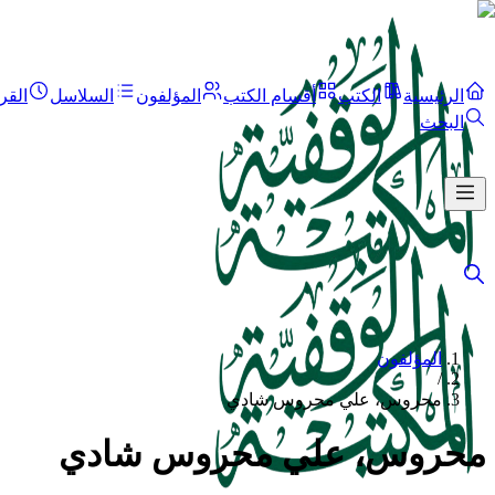
الرئيسية
الكتب
أقسام الكتب
المؤلفون
السلاسل
القر
البحث
المؤلفون
/
محروس، علي محروس شادي
محروس، علي محروس شادي