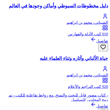
دليل مخطوطات السيوطي وأماكن وجودها في العالم
الشيباني، محمد بن إبراهيم
010 كتب الأدلة والفهارس
تفاصيل
حياة الألباني وآثاره وثناء العلماء عليه
الشيباني، محمد بن إبراهيم
920 كتب التراجم والأعلام
- كتاب مصور قابل للبحث والنسخ، مع روابط تفاعلية للكتب - تم
دمج المجلدين للتسلسل
تفاصيل