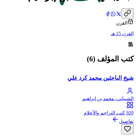
القرن
القرن 15 هـ
كتب المؤلف (6)
شيخ الباحثين محمد كرد علي
الشيباني، محمد بن إبراهيم
920 كتب التراجم والأعلام
تفاصيل