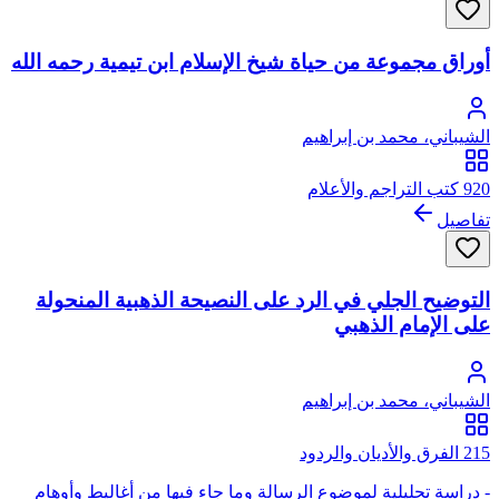
أوراق مجموعة من حياة شيخ الإسلام ابن تيمية رحمه الله
الشيباني، محمد بن إبراهيم
920 كتب التراجم والأعلام
تفاصيل
التوضيح الجلي في الرد على النصيحة الذهبية المنحولة
على الإمام الذهبي
الشيباني، محمد بن إبراهيم
215 الفرق والأديان والردود
- دراسة تحليلية لموضوع الرسالة وما جاء فيها من أغاليط وأوهام