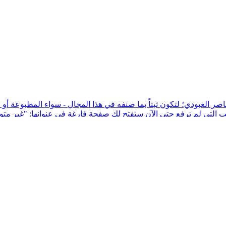
صر العبودي؛ لتكون ثبتاً بما صنفه في هذا المجال - سواء المطبوعة أ
تب التي لم ترفع حتى الآن ستفتح لك صفحة فارغة في عنوانها: "غير متوفر