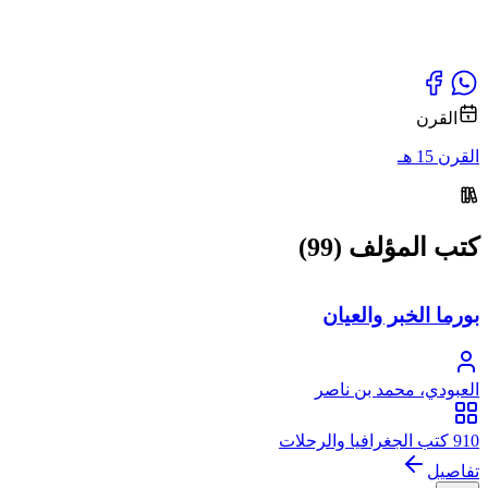
القرن
القرن 15 هـ
كتب المؤلف (99)
بورما الخبر والعيان
العبودي، محمد بن ناصر
910 كتب الجغرافيا والرحلات
تفاصيل