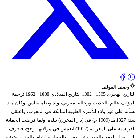
وصف المؤلف
التاريخ الهجري 1305 - 1382 التاريخ الميلادي 1888 - 1962 ترجمة
المؤلف عالم بالحديث ورجاله. مغربي، ولد وتعلم بفاس. وكان منذ
نشأته على غير ولاء للأسرة العلوية المالكة في المغرب، واعتقل
سنة 1327 هـ (1909 م) في (دار المخزن) ببلده. ولما فرضت الحماية
الفرنسية على المغرب، (1912) انغمس في موالاتها. وحج، فتعرف
إلى رجال الفقه والحديث في مصر والحجاز والشام والجزائر وتونس