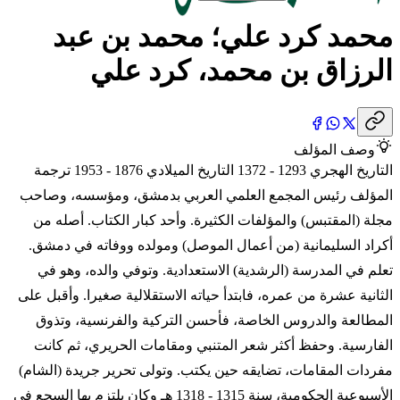
محمد كرد علي؛ محمد بن عبد
الرزاق بن محمد، كرد علي
وصف المؤلف
التاريخ الهجري 1293 - 1372 التاريخ الميلادي 1876 - 1953 ترجمة
المؤلف رئيس المجمع العلمي العربي بدمشق، ومؤسسه، وصاحب
مجلة (المقتبس) والمؤلفات الكثيرة. وأحد كبار الكتاب. أصله من
أكراد السليمانية (من أعمال الموصل) ومولده ووفاته في دمشق.
تعلم في المدرسة (الرشدية) الاستعدادية. وتوفي والده، وهو في
الثانية عشرة من عمره، فابتدأ حياته الاستقلالية صغيرا. وأقبل على
المطالعة والدروس الخاصة، فأحسن التركية والفرنسية، وتذوق
الفارسية. وحفظ أكثر شعر المتنبي ومقامات الحريري، ثم كانت
مفردات المقامات، تضايقه حين يكتب. وتولى تحرير جريدة (الشام)
الأسبوعية الحكومية، سنة 1315 - 1318 هـ وكان يلتزم بها السجع في