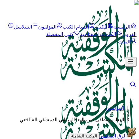
الرئيسية
الكتب
أقسام الكتب
المؤلفون
السلاسل
القرون
الكلمات المفتاحية
كتبي المفضلة
البحث
المؤلفون
/
البغا، مصطفى ديب البغا الميداني الدمشقي الشافعي
الرق المنشور
المكتبة الشاملة