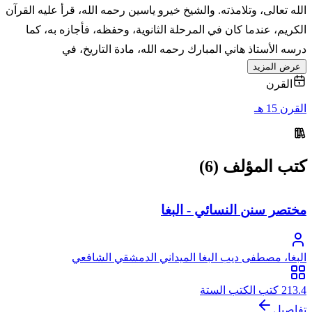
الله تعالى، وتلامذته. والشيخ خيرو ياسين رحمه الله، قرأ عليه القرآن
الكريم، عندما كان في المرحلة الثانوية، وحفظه، فأجازه به، كما
درسه الأستاذ هاني المبارك رحمه الله، مادة التاريخ، في
عرض المزيد
القرن
القرن 15 هـ
كتب المؤلف (6)
مختصر سنن النسائي - البغا
البغا، مصطفى ديب البغا الميداني الدمشقي الشافعي
213.4 كتب الكتب الستة
تفاصيل