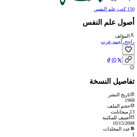
150 كتب علم النفس
أصول علم النفس
المؤلف
راجح، أحمد عزت
تفاصيل النسخة
تاريخ النشر
1968
حجم الملف
13 ميجابايت
أُضيف للمكتبة
10/15/2008
عدد المجلدات
1