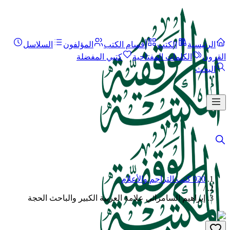
الرئيسية
الكتب
أقسام الكتب
المؤلفون
السلاسل
القرون
الكلمات المفتاحية
كتبي المفضلة
البحث
920 كتب التراجم والأعلام
/
إبراهيم السامرائي علامة العربية الكبير والباحث الحجة