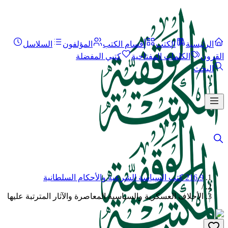
الرئيسية
الكتب
أقسام الكتب
المؤلفون
السلاسل
القرون
الكلمات المفتاحية
كتبي المفضلة
البحث
216.9 كتب السياسة الشرعية والأحكام السلطانية
/
الأحلاف العسكرية والسياسية المعاصرة والآثار المترتبة عليها