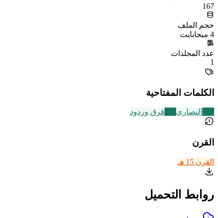
167
حجم الملف
4 ميجابايت
عدد المجلدات
1
الكلمات المفتاحية
111
النصارى
573
فرق وردود
القرن
القرن 15 هـ
روابط التحميل