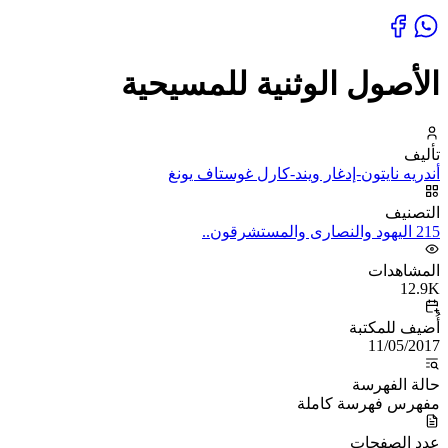
الأصول الوثنية للمسيحية
تأليف
أندريه نايتون-إدغار ويند-كارل غوستاف يونغ
التصنيف
215 اليهود والنصارى والمستشرقون..
المشاهدات
12.9K
أُضيف للمكتبة
11/05/2017
حالة الفهرسة
مفهرس فهرسة كاملة
عدد الصفحات