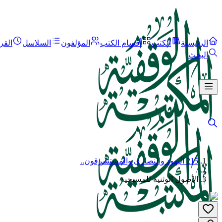
الرئيسية
الكتب
أقسام الكتب
المؤلفون
السلاسل
القر
البحث
215 اليهود والنصارى والمستشرقون..
/
الأصول الوثنية للمسيحية