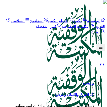
الرئيسية
الكتب
أقسام الكتب
المؤلفون
السلاسل
القرون
الكلمات المفتاحية
كتبي المفضلة
البحث
الرئيسية
215 الفرق والأديان والردود
الإسلام وأصول الحكم لعلى عبد الرازق دراسة ووثائق