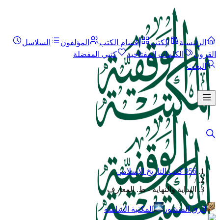
الرئيسية
الكتب
أقسام الكتب
المؤلفون
السلاسل
القرون
الكلمات المفتاحية
كتبي المفضلة
البحث
956 كتب التاريخ الإسلامي
/
البداية والنهاية - ط. المعارف
الرق المنشور
المكتبة الشاملة