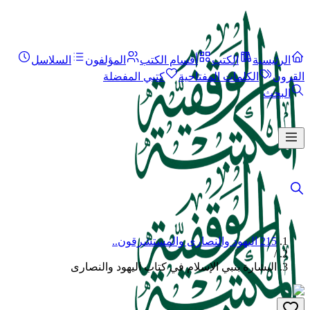
الرئيسية
الكتب
أقسام الكتب
المؤلفون
السلاسل
القرون
الكلمات المفتاحية
كتبي المفضلة
البحث
215 اليهود والنصارى والمستشرقون..
/
البشارة بنبي الإسلام في كتاب اليهود والنصارى