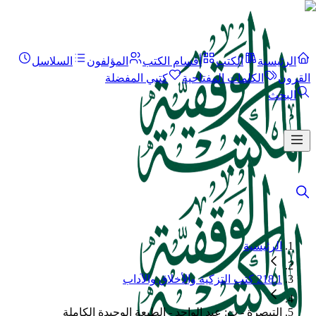
الرئيسية
الكتب
أقسام الكتب
المؤلفون
السلاسل
القرون
الكلمات المفتاحية
كتبي المفضلة
البحث
الرئيسية
218.1 كتب التزكية والأخلاق والآداب
التبصرة - ت: عبد الواحد - الطبعة الوحيدة الكاملة