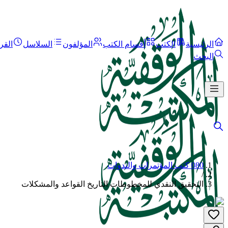
الرئيسية
الكتب
أقسام الكتب
المؤلفون
السلاسل
القر
البحث
080 كتب المؤتمرات والندوات
/
التحقيق النقدي للمخطوطات التاريخ القواعد والمشكلات