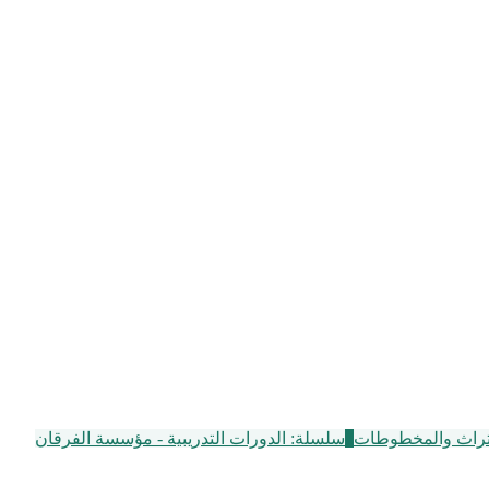
تراث والمخطوطات
7
سلسلة: الدورات التدريبية - مؤسسة الفرقان