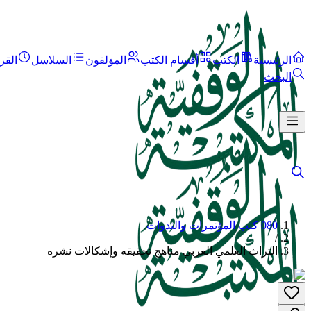
الرئيسية
الكتب
أقسام الكتب
المؤلفون
السلاسل
القر
البحث
080 كتب المؤتمرات والندوات
/
التراث العلمي العربي مناهج تحقيقه وإشكالات نشره