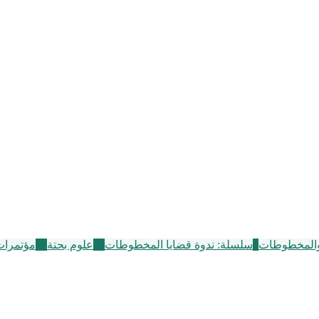
والمخطوطات
6
سلسلة: ندوة قضايا المخطوطات
40
علوم بحتة
72
مؤتمرات