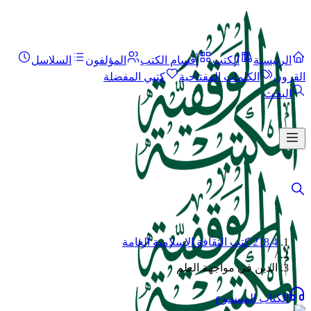
الرئيسية
الكتب
أقسام الكتب
المؤلفون
السلاسل
القرون
الكلمات المفتاحية
كتبي المفضلة
البحث
218.4 كتب الثقافة الإسلامية العامة
/
الدين في مواجهة العلم
الكتاب المسموع