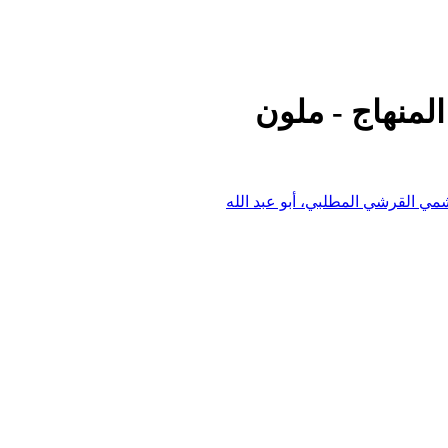
لمنهاج - ملون
مي القرشي المطلبي، أبو عبد الله