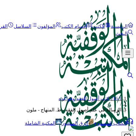
الرئيسية
الكتب
أقسام الكتب
المؤلفون
السلاسل
القر
البحث
216.1 كتب أصول الفقه وقواعده
/
الرسالة في علم أصول الفقه - ط. المنهاج - ملون
الكتاب المسموع
الرق المنشور
المكتبة الشاملة