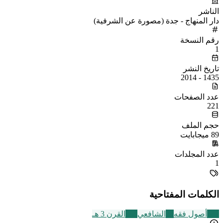
الناشر
دار المنهاج - جدة (مصورة عن الشرفية)
رقم النسخة
1
تاريخ النشر
1435 - 2014
عدد الصفحات
221
حجم الملف
89 ميجابايت
عدد المجلدات
1
الكلمات المفتاحية
442
أصول فقه
24
الشافعي
366
القرن 3 هـ