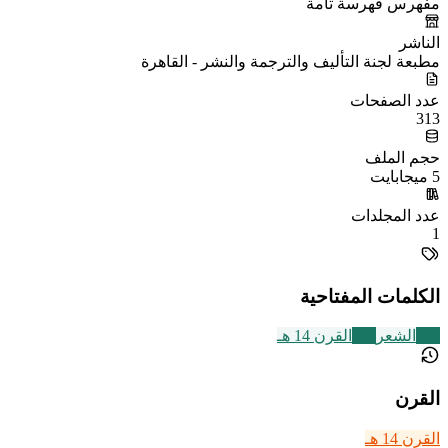
مفهرس فهرسة تامة
الناشر
مطبعة لجنة التأليف والترجمة والنشر - القاهرة
عدد الصفحات
313
حجم الملف
5 ميجابايت
عدد المجلدات
1
الكلمات المفتاحية
230
الشعر
486
القرن 14 هـ
القرن
القرن 14 هـ