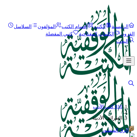
الرئيسية
الكتب
أقسام الكتب
المؤلفون
السلاسل
القرون
الكلمات المفتاحية
كتبي المفضلة
البحث
810 كتب الأدب
/
الطرائف الأدبية
الرق المنشور