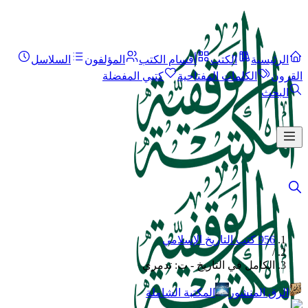
الرئيسية
الكتب
أقسام الكتب
المؤلفون
السلاسل
القرون
الكلمات المفتاحية
كتبي المفضلة
البحث
956 كتب التاريخ الإسلامي
/
الكامل في التاريخ - ت: تدمري
الرق المنشور
المكتبة الشاملة