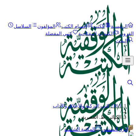
الرئيسية
الكتب
أقسام الكتب
المؤلفون
السلاسل
القرون
الكلمات المفتاحية
كتبي المفضلة
البحث
218.1 كتب التزكية والأخلاق والآداب
/
الكبائر - ط. العصرية
الرق المنشور
المكتبة الشاملة