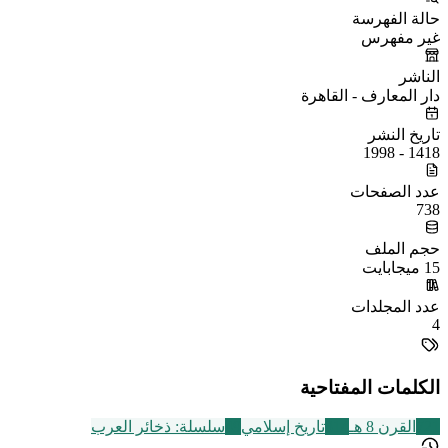
حالة الفهرسة
غير مفهرس
الناشر
دار المعارف - القاهرة
تاريخ النشر
1418 - 1998
عدد الصفحات
738
حجم الملف
15 ميجابايت
عدد المجلدات
4
الكلمات المفتاحية
721
القرن 8 هـ
314
تاريخ إسلامي
49
سلسلة: ذخائر العرب