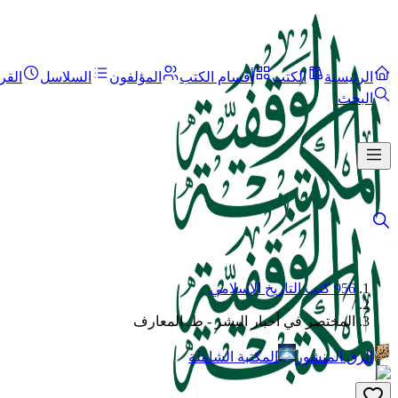
الرئيسية
الكتب
أقسام الكتب
المؤلفون
السلاسل
القر
البحث
956 كتب التاريخ الإسلامي
/
المختصر في أخبار البشر - ط. المعارف
الرق المنشور
المكتبة الشاملة