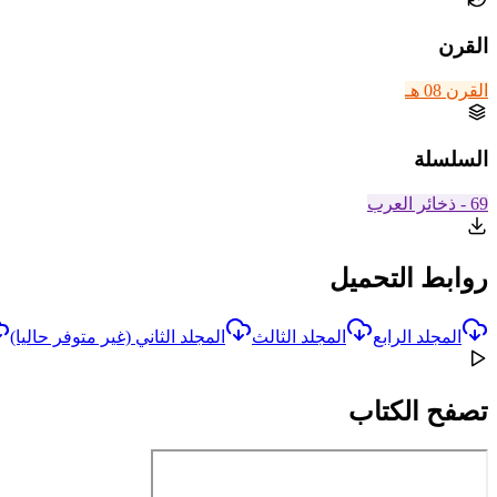
القرن
القرن 08 هـ
السلسلة
69 - ذخائر العرب
روابط التحميل
المجلد الرابع
المجلد الثالث
المجلد الثاني (غير متوفر حاليا)
تصفح الكتاب