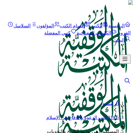
الرئيسية
الكتب
أقسام الكتب
المؤلفون
السلاسل
القرون
الكلمات المفتاحية
كتبي المفضلة
البحث
الرئيسية
218.5 كتب الدعوة والدفاع عن الإسلام
المسلمون في بورما التاريخ والتحديات