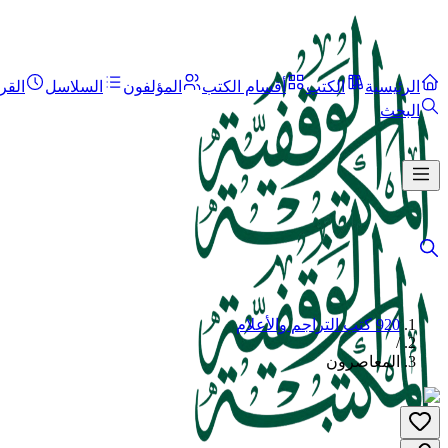
الرئيسية
الكتب
أقسام الكتب
المؤلفون
السلاسل
القر
البحث
920 كتب التراجم والأعلام
/
المعاصرون