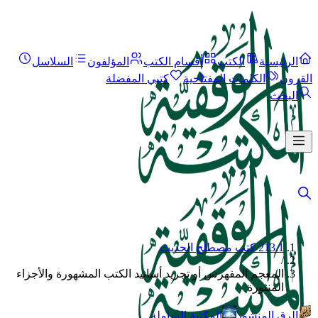
الرئيسية
الكتب
أقسام الكتب
المؤلفون
السلاسل
القرون
الكلمات المفتاحية
كتبي المفضلة
البحث
213.1 كتب مصطلح الحديث
/
المعجم المفهرس أو تجريد أسانيد الكتب المشهورة والأجزاء
المنثورة
الرق المنشور
المكتبة الشاملة