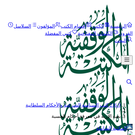
الرئيسية
الكتب
أقسام الكتب
المؤلفون
السلاسل
القرون
الكلمات المفتاحية
كتبي المفضلة
البحث
216.9 كتب السياسة الشرعية والأحكام السلطانية
/
بغية الإربة في معرفة أحكام الحسبة
المكتبة الشاملة